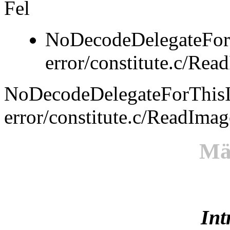
Fel
NoDecodeDelegateFor
error/constitute.c/Re
NoDecodeDelegateForThis
error/constitute.c/ReadIma
Mä
Int