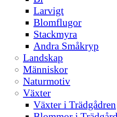
Larvigt
Blomflugor
Stackmyra
Andra Småkryp
Landskap
Människor
Naturmotiv
Växter
Växter i Trädgådren
Blommor i Trädgår