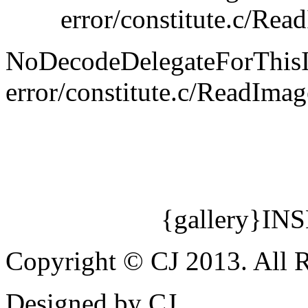
error/constitute.c/Re
NoDecodeDelegateForThis
error/constitute.c/ReadIma
{gallery}INS
Copyright © CJ 2013. All R
Designed by CJ.