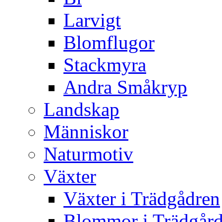
Larvigt
Blomflugor
Stackmyra
Andra Småkryp
Landskap
Människor
Naturmotiv
Växter
Växter i Trädgådren
Blommor i Trädgår